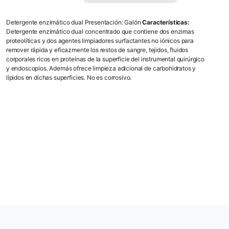
Detergente enzimático dual Presentación: Galón
Características:
Detergente enzimático dual concentrado que contiene dos enzimas
proteolíticas y dos agentes limpiadores surfactantes no iónicos para
remover rápida y eficazmente los restos de sangre, tejidos, fluidos
corporales ricos en proteínas de la superficie del instrumental quirúrgico
y endoscopios. Además ofrece limpieza adicional de carbohidratos y
lípidos en dichas superficies. No es corrosivo.