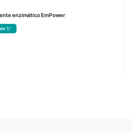
ente enzimático EmPower
más