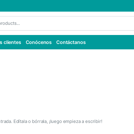
s clientes
Conócenos
Contáctanos
ada. Edítala o bórrala, ¡luego empieza a escribir!