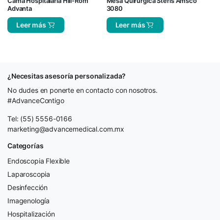
Cama Hospitalaria Hill-Rom
Mesa Quirúrgica Steris Amsco
Advanta
3080
Leer más
Leer más
¿Necesitas asesoría personalizada?
No dudes en ponerte en contacto con nosotros.
#AdvanceContigo
Tel: (55) 5556-0166
marketing@advancemedical.com.mx
Categorías
Endoscopia Flexible
Laparoscopia
Desinfección
Imagenología
Hospitalización