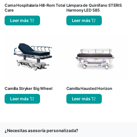
Cama Hospitalaria Hill-Rom Total
Lámpara de Quirófano STERIS
Care
Harmony LED 585
Leer más
Leer más
Camilla Stryker Big Wheel
Camilla Hausted Horizon
Leer más
Leer más
¿Necesitas asesoría personalizada?